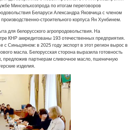
лужбе Минсельхозпрода по итогам переговоров
продовольствия Беларуси Александра Яковчица с членом
 производственно-строительного корпуса Ян Хунбинем.
ыта для белорусского агропродовольствия. На
тре КНР аккредитованы 193 отечественных предприятия.
 с Синьцзяном: в 2025 году экспорт в этот регион вырос в
сового масла. Белорусская сторона выразила готовность
к, предложив партнерам сливочное масло, пшеничную
терские изделия.