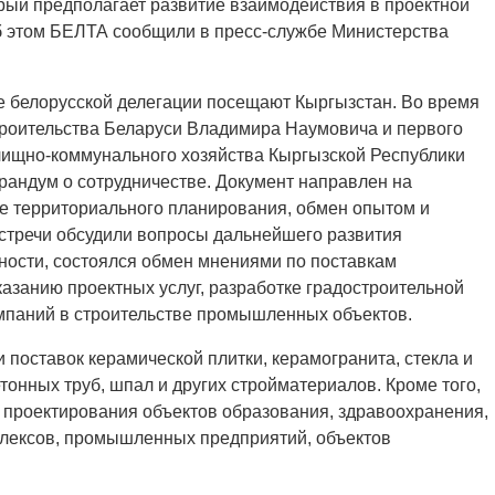
орый предполагает развитие взаимодействия в проектной
Об этом БЕЛТА сообщили в пресс-службе Министерства
е белорусской делегации посещают Кыргызстан. Во время
троительства Беларуси Владимира Наумовича и первого
лищно-коммунального хозяйства Кыргызской Республики
андум о сотрудничестве. Документ направлен на
е территориального планирования, обмен опытом и
стречи обсудили вопросы дальнейшего развития
тности, состоялся обмен мнениями по поставкам
азанию проектных услуг, разработке градостроительной
омпаний в строительстве промышленных объектов.
поставок керамической плитки, керамогранита, стекла и
тонных труб, шпал и других стройматериалов. Кроме того,
 проектирования объектов образования, здравоохранения,
плексов, промышленных предприятий, объектов