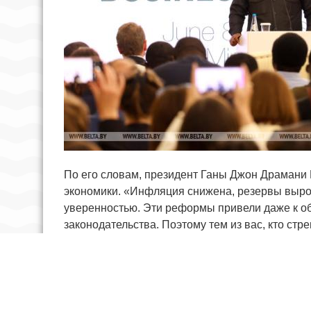
Главный исполнительный директор Центра сод
сейчас страны уделяют особое внимание экон
секторах: от традиционного бизнеса до цифрово
важно, в сфере горнодобывающих услуг, что кр
является значимым игроком в горнодобывающем
Африке и других странах мира, — отметил он.
которая позволит процветать нашим двум стра