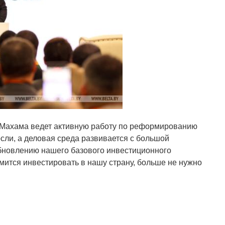
ействия инвестициям Ганы Саймон Маджи подчеркнул, что
омическим связям. «Мы ищем партнерства в самых разных
й экономики, искусственного интеллекта и, что не менее
айне необходимо нам. Как многим из вас известно, Гана
 секторе, в частности в добыче и переработке золота в
 — Мы видим уникальную возможность создать синергию,
нам и народам».