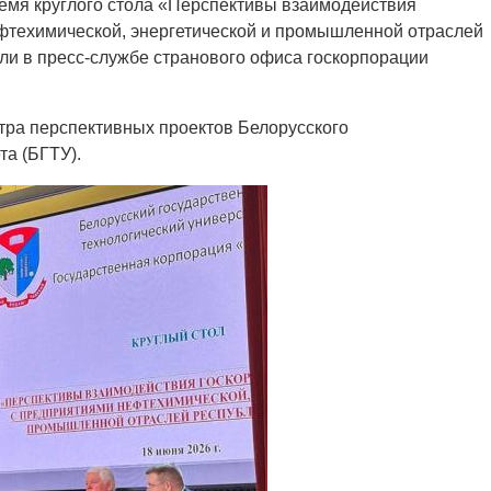
емя круглого стола «Перспективы взаимодействия
фтехимической, энергетической и промышленной отраслей
ли в пресс-службе странового офиса госкорпорации
тра перспективных проектов Белорусского
та (БГТУ).