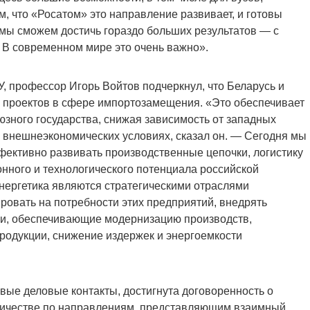
, что «Росатом» это направление развивает, и готовы
мы сможем достичь гораздо больших результатов — с
. В современном мире это очень важно».
, профессор Игорь Войтов подчеркнул, что Беларусь и
 проектов в сфере импортозамещения. «Это обеспечивает
юзного государства, снижая зависимость от западных
 внешнеэкономических условиях, сказал он. — Сегодня мы
ективно развивать производственные цепочки, логистику
онного и технологического потенциала российской
нергетика являются стратегическими отраслями
ровать на потребности этих предприятий, внедрять
и, обеспечивающие модернизацию производств,
одукции, снижение издержек и энергоемкости
вые деловые контакты, достигнута договоренность о
ничестве по направлениям, представляющим взаимный