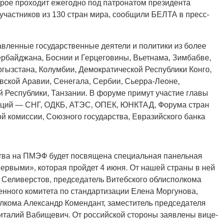
орое проходит ежегодно под патронатом президента
 участников из 130 стран мира, сообщили БЕЛТА в пресс-
авленные государственные деятели и политики из более
Азербайджана, Боснии и Герцеговины, Вьетнама, Зимбабве,
ргызстана, Колумбии, Демократической Республики Конго,
вской Аравии, Сенегала, Сербии, Сьерра-Леоне,
й Республики, Танзании. В форуме примут участие главы
аций — СНГ, ОДКБ, АТЭС, ОПЕК, ЮНКТАД, Форума стран
й комиссии, Союзного государства, Евразийского банка
ства на ПМЭФ будет посвящена специальная панельная
первыми», которая пройдет 4 июня. От нашей страны в ней
 Селиверстов, председатель Витебского облисполкома
енного комитета по стандартизации Елена Моргунова,
лкома Александр Комендант, заместитель председателя
талий Вабищевич. От российской стороны заявлены вице-