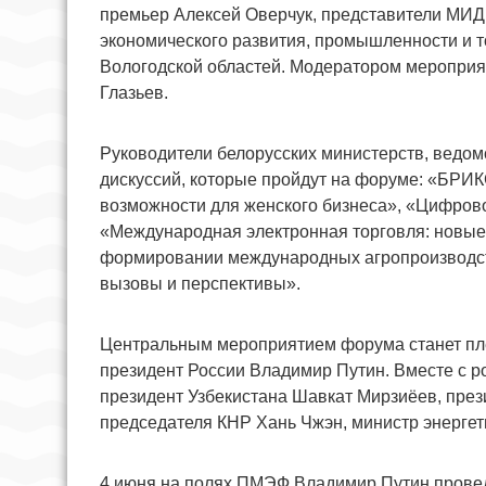
премьер Алексей Оверчук, представители МИД,
экономического развития, промышленности и т
Вологодской областей. Модератором мероприят
Глазьев.
Руководители белорусских министерств, ведом
дискуссий, которые пройдут на форуме: «БРИК
возможности для женского бизнеса», «Цифров
«Международная электронная торговля: новые
формировании международных агропроизводст
вызовы и перспективы».
Центральным мероприятием форума станет пле
президент России Владимир Путин. Вместе с р
президент Узбекистана Шавкат Мирзиёев, през
председателя КНР Хань Чжэн, министр энергет
4 июня на полях ПМЭФ Владимир Путин провед