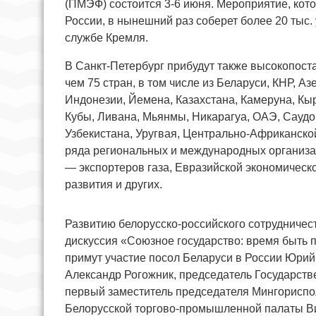
(ПМЭФ) состоится 3-6 июня. Мероприятие, кот
России, в нынешний раз соберет более 20 тыс.
службе Кремля.
В Санкт-Петербург прибудут также высокопост
чем 75 стран, в том числе из Беларуси, КНР, 
Индонезии, Йемена, Казахстана, Камеруна, Кы
Кубы, Ливана, Мьянмы, Никарагуа, ОАЭ, Саудо
Узбекистана, Уругвая, Центрально-Африканско
ряда региональных и международных организ
— экспортеров газа, Евразийской экономическо
развития и других.
Развитию белорусско-российского сотрудниче
дискуссия «Союзное государство: время быть 
примут участие посол Беларуси в России Юрий
Александр Рогожник, председатель Государств
первый заместитель председателя Мингориспо
Белорусской торгово-промышленной палаты Ви