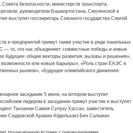
 Совета безопасности, министерств транспорта,
орговли, руководители Башкортостана, Смоленской и
ия выступит госсекретарь Союзного государства Сергей
ств и предприятий примут также участие в ряде панельных
С — то, что нас объединяет: совместные победы и новые
ое будущее: общие векторы развития, вызовы и решения»,
 возможности или новые барьеры», «Роль стран ЕАЭС в
венных рынков», «Будущее олимпийского движения:
нарное заседание 5 июня, на котором выступит
оссийским лидером в заседании примут участие и выступят
идент Танзании Самия Сулуху Хассан, заместитель
ики Саудовской Аравии Абдельазиз Бен Сальман.
ет традиционную встречу с руководителями