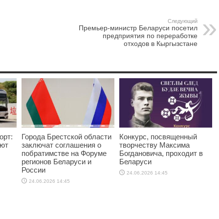
Следующий
Премьер-министр Беларуси посетил
предприятия по переработке
отходов в Кыргызстане
орт:
Города Брестской области
Конкурс, посвященный
яют
заключат соглашения о
творчеству Максима
побратимстве на Форуме
Богдановича, проходит в
регионов Беларуси и
Беларуси
России
24.06.2026 14:45
24.06.2026 14:45