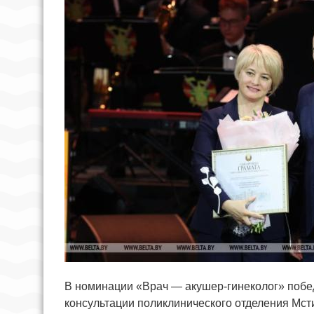
В номинации «Врач — акушер-гинеколог» побед
консультации поликлинического отделения Мс