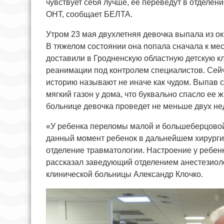
чувствует себя лучше, ее переведут в отделен
ОНТ, сообщает БЕЛТА.
Утром 23 мая двухлетняя девочка выпала из о
В тяжелом состоянии она попала сначала к ме
доставили в Гродненскую областную детскую кл
реанимации под контролем специалистов. Сейча
историю называют не иначе как чудом. Выпав с
мягкий газон у дома, что буквально спасло ее 
больнице девочка проведет не меньше двух нед
«У ребенка переломы малой и большеберцовой 
данный момент ребенок в дальнейшем хирургич
отделение травматологии. Настроение у ребенк
рассказал заведующий отделением анестезиол
клинической больницы Александр Клочко.