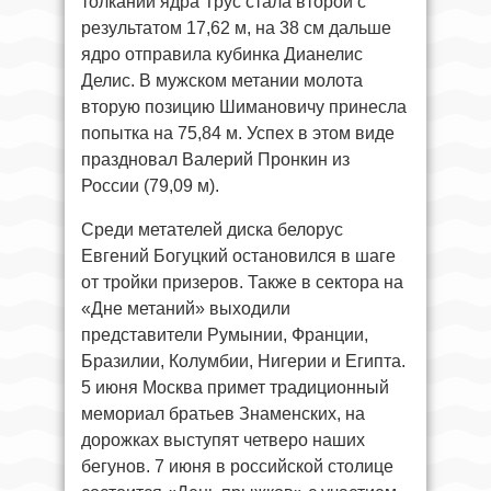
толкании ядра Трус стала второй с
результатом 17,62 м, на 38 см дальше
ядро отправила кубинка Дианелис
Делис. В мужском метании молота
вторую позицию Шимановичу принесла
попытка на 75,84 м. Успех в этом виде
праздновал Валерий Пронкин из
России (79,09 м).
Среди метателей диска белорус
Евгений Богуцкий остановился в шаге
от тройки призеров. Также в сектора на
«Дне метаний» выходили
представители Румынии, Франции,
Бразилии, Колумбии, Нигерии и Египта.
5 июня Москва примет традиционный
мемориал братьев Знаменских, на
дорожках выступят четверо наших
бегунов. 7 июня в российской столице