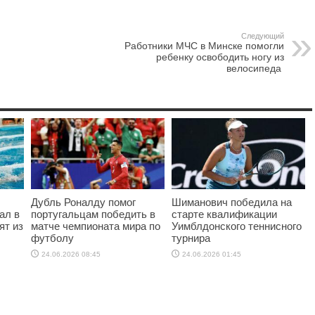
Следующий
Работники МЧС в Минске помогли
ребенку освободить ногу из
велосипеда
Дубль Роналду помог
Шиманович победила на
ал в
португальцам победить в
старте квалификации
ят из
матче чемпионата мира по
Уимблдонского теннисного
футболу
турнира
24.06.2026 08:45
24.06.2026 01:45