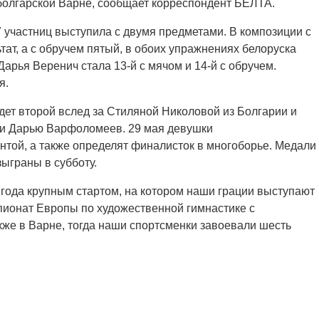
болгарской Варне, сообщает корреспондент БЕЛТА.
7 участниц выступила с двумя предметами. В композиции с
тат, а с обручем пятый, в обоих упражнениях белоруска
рья Веренич стала 13-й с мячом и 14-й с обручем.
я.
дет второй вслед за Стиляной Николовой из Болгарии и
ии Дарью Варфоломеев. 29 мая девушки
той, а также определят финалисток в многоборье. Медали
ыграны в субботу.
 года крупным стартом, на котором наши грации выступают
ионат Европы по художественной гимнастике с
кже в Варне, тогда наши спортсменки завоевали шесть