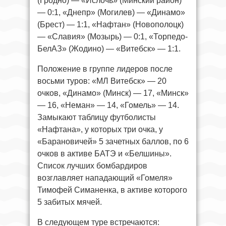
(Гродно) — «Ислочь» (Минский район)
— 0:1, «Днепр» (Могилев) — «Динамо»
(Брест) — 1:1, «Нафтан» (Новополоцк)
— «Славия» (Мозырь) — 0:1, «Торпедо-
БелАЗ» (Жодино) — «Витебск» — 1:1.
Положение в группе лидеров после
восьми туров: «МЛ Витебск» — 20
очков, «Динамо» (Минск) — 17, «Минск»
— 16, «Неман» — 14, «Гомель» — 14.
Замыкают таблицу футболисты
«Нафтана», у которых три очка, у
«Барановичей» 5 зачетных баллов, по 6
очков в активе БАТЭ и «Белшины».
Список лучших бомбардиров
возглавляет нападающий «Гомеля»
Тимофей Симаненка, в активе которого
5 забитых мячей.
В следующем туре встречаются: