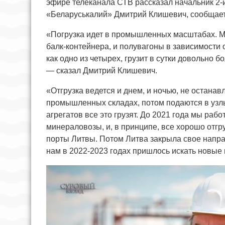
эфире телеканала СТВ рассказал начальник 2
«Беларуськалий» Дмитрий Клишевич, сообщае
«Погрузка идет в промышленных масштабах. Мы 
балк-контейнера, и полувагоны в зависимости 
как одно из четырех, грузит в сутки довольно б
— сказал Дмитрий Клишевич.
«Отгрузка ведется и днем, и ночью, не остана
промышленных складах, потом подаются в узлы
агрегатов все это грузят. До 2021 года мы раб
минераловозы, и, в принципе, все хорошо отгр
порты Литвы. Потом Литва закрыла свое напра
нам в 2022-2023 годах пришлось искать новые 