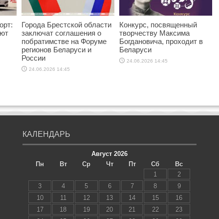
орт:
Города Брестской области
Конкурс, посвященный
яют
заключат соглашения о
творчеству Максима
побратимстве на Форуме
Богдановича, проходит в
регионов Беларуси и
Беларуси
России
24.06.2026 14:45
24.06.2026 14:45
КАЛЕНДАРЬ
Август 2026
Пн
Вт
Ср
Чт
Пт
Сб
Вс
1
2
3
4
5
6
7
8
9
10
11
12
13
14
15
16
17
18
19
20
21
22
23