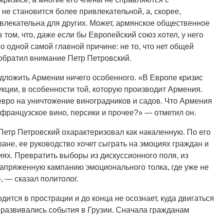
не становится более привлекательной, а, скорее,
ивлекательна для других. Может, армянское общественное
 том, что, даже если бы Европейский союз хотел, у него
о одной самой главной причине: не то, что нет общей
обратил внимание Петр Петровский.
едложить Армении ничего особенного. «В Европе кризис
кции, в особенности той, которую производит Армения.
вро на уничтожение виноградников и садов. Что Армения
 французское вино, персики и прочее?» — отметил он.
етр Петровский охарактеризовал как накаленную. По его
ане, ее руководство хочет сыграть на эмоциях граждан и
ях. Превратить выборы из дискуссионного поля, из
апряженную кампанию эмоционального толка, где уже не
, — сказал политолог.
ится в прострации и до конца не осознает, куда двигаться
е развивались события в Грузии. Сначала гражданам