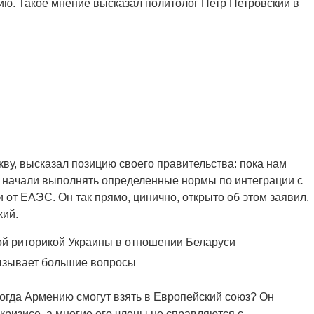
ию. Такое мнение высказал политолог Петр Петровский в
ву, высказал позицию своего правительства: пока нам
е начали выполнять определенные нормы по интеграции c
 от ЕАЭС. Он так прямо, цинично, открыто об этом заявил.
кий.
ной риторикой Украины в отношении Беларуси
вызывает большие вопросы
когда Армению смогут взять в Европейский союз? Он
кризисе, а многие его члены не справляются с