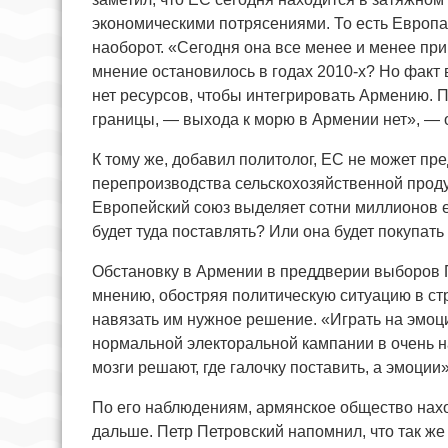
экономическими потрясениями. То есть Европа 
наоборот. «Сегодня она все менее и менее пр
мнение остановилось в годах 2010-х? Но факт в
нет ресурсов, чтобы интегрировать Армению. П
границы, — выхода к морю в Армении нет», — 
К тому же, добавил политолог, ЕС не может пр
перепроизводства сельскохозяйственной проду
Европейский союз выделяет сотни миллионов е
будет туда поставлять? Или она будет покупать
Обстановку в Армении в преддверии выборов П
мнению, обостряя политическую ситуацию в стр
навязать им нужное решение. «Играть на эмоци
нормальной электоральной кампании в очень н
мозги решают, где галочку поставить, а эмоции»
По его наблюдениям, армянское общество наход
дальше. Петр Петровский напомнил, что так ж