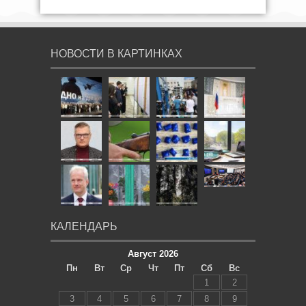
НОВОСТИ В КАРТИНКАХ
КАЛЕНДАРЬ
Август 2026
Пн
Вт
Ср
Чт
Пт
Сб
Вс
1
2
3
4
5
6
7
8
9