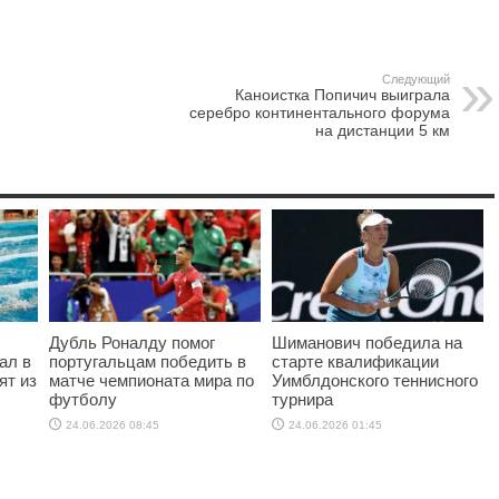
Следующий
Каноистка Попичич выиграла
серебро континентального форума
на дистанции 5 км
Дубль Роналду помог
Шиманович победила на
ал в
португальцам победить в
старте квалификации
ят из
матче чемпионата мира по
Уимблдонского теннисного
футболу
турнира
24.06.2026 08:45
24.06.2026 01:45