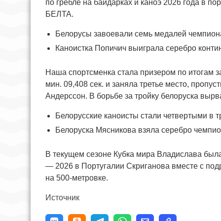
по гребле на байдарках и каноэ 2026 года в п
БЕЛТА.
Белорусы завоевали семь медалей чемпиона
Каноистка Попичич выиграла серебро конти
Наша спортсменка стала призером по итогам за
мин. 09,408 сек. и заняла третье место, проп
Андерссон. В борьбе за тройку белоруска вырв
Белорусские каноисты стали четвертыми в 
Белоруска Мясникова взяла серебро чемпио
В текущем сезоне Кубка мира Владислава была
— 2026 в Португалии Скриганова вместе с подр
на 500-метровке.
Источник