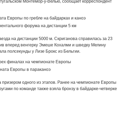
ортугальском Монтемор-у-Велью, сообщает корреспондент
та Европы по гребле на байдарках и каноэ
нентального форума на дистанции 5 км
езда на дистанции 5000 м. Скриганова справилась за 23
устив вперед венгерку Эмеше Кохалми и шведку Мелину
ала полсекунды у Лизе Брокс из Бельгии.
трех финалах на чемпионате Европы
ната Европы в параканоэ
 призером одного из этапов. Ранее на чемпионате Европы
угами по команде также взяла бронзу в байдарке-четверке