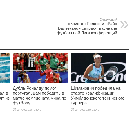
Следующий
«Кристал Пэлас» и «Райо
Вальекано» сыграют в финале
футбольной Лиги конференций
Дубль Роналду помог
Шиманович победила на
ал в
португальцам победить в
старте квалификации
ят из
матче чемпионата мира по
Уимблдонского теннисного
футболу
турнира
24.06.2026 08:45
24.06.2026 01:45