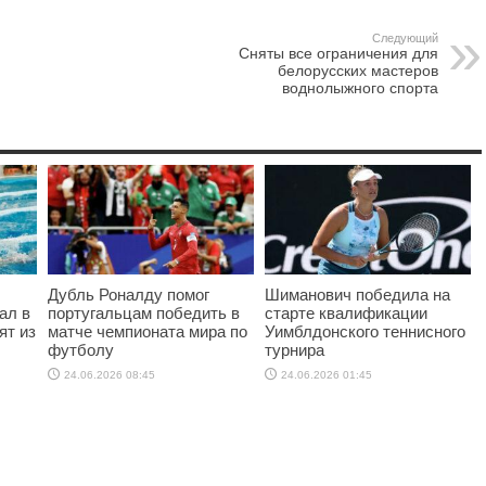
Следующий
Сняты все ограничения для
белорусских мастеров
воднолыжного спорта
Дубль Роналду помог
Шиманович победила на
ал в
португальцам победить в
старте квалификации
ят из
матче чемпионата мира по
Уимблдонского теннисного
футболу
турнира
24.06.2026 08:45
24.06.2026 01:45