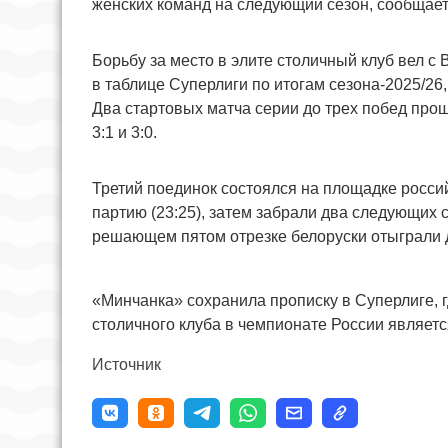
женских команд на следующий сезон, сообщае
Борьбу за место в элите столичный клуб вел с
в таблице Суперлиги по итогам сезона-2025/2
Два стартовых матча серии до трех побед прош
3:1 и 3:0.
Третий поединок состоялся на площадке росс
партию (23:25), затем забрали два следующих сет
решающем пятом отрезке белоруски отыграли д
«Минчанка» сохранила прописку в Суперлиге, г
столичного клуба в чемпионате России является
Источник