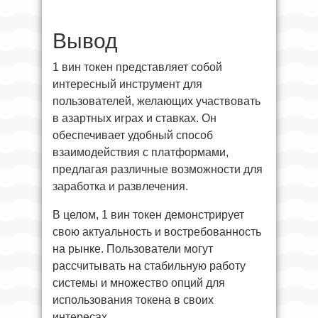
Вывод
1 вин токен представляет собой
интересный инструмент для
пользователей, желающих участвовать
в азартных играх и ставках. Он
обеспечивает удобный способ
взаимодействия с платформами,
предлагая различные возможности для
заработка и развлечения.
В целом, 1 вин токен демонстрирует
свою актуальность и востребованность
на рынке. Пользователи могут
рассчитывать на стабильную работу
системы и множество опций для
использования токена в своих
интересах.