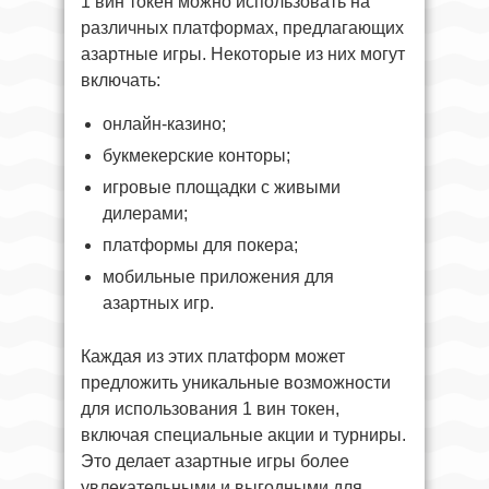
1 вин токен можно использовать на
различных платформах, предлагающих
азартные игры. Некоторые из них могут
включать:
онлайн-казино;
букмекерские конторы;
игровые площадки с живыми
дилерами;
платформы для покера;
мобильные приложения для
азартных игр.
Каждая из этих платформ может
предложить уникальные возможности
для использования 1 вин токен,
включая специальные акции и турниры.
Это делает азартные игры более
увлекательными и выгодными для