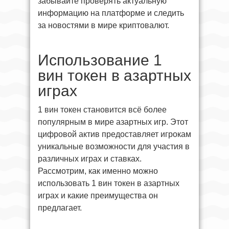
забывайте проверять актуальную
информацию на платформе и следить
за новостями в мире криптовалют.
Использование 1
вин токен в азартных
играх
1 вин токен становится всё более
популярным в мире азартных игр. Этот
цифровой актив предоставляет игрокам
уникальные возможности для участия в
различных играх и ставках.
Рассмотрим, как именно можно
использовать 1 вин токен в азартных
играх и какие преимущества он
предлагает.