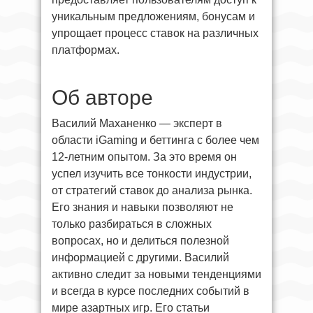
уникальным предложениям, бонусам и
упрощает процесс ставок на различных
платформах.
Об авторе
Василий Маханенко — эксперт в
области iGaming и беттинга с более чем
12-летним опытом. За это время он
успел изучить все тонкости индустрии,
от стратегий ставок до анализа рынка.
Его знания и навыки позволяют не
только разбираться в сложных
вопросах, но и делиться полезной
информацией с другими. Василий
активно следит за новыми тенденциями
и всегда в курсе последних событий в
мире азартных игр. Его статьи