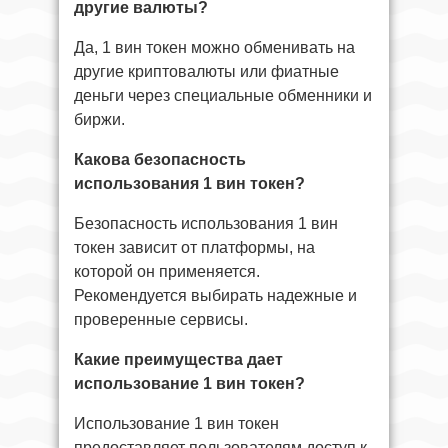
другие валюты?
Да, 1 вин токен можно обменивать на
другие криптовалюты или фиатные
деньги через специальные обменники и
биржи.
Какова безопасность
использования 1 вин токен?
Безопасность использования 1 вин
токен зависит от платформы, на
которой он применяется.
Рекомендуется выбирать надежные и
проверенные сервисы.
Какие преимущества дает
использование 1 вин токен?
Использование 1 вин токен
предоставляет пользователям доступ к