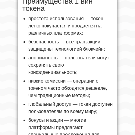
Преимущества 1 вин
токена
простота использования — токен
легко покупается и продается на
различных платформах;
безопасность — все транзакции
защищены технологией блокчейн;
анонимность — пользователи могут
сохранять свою
конфиденциальность;
низкие комиссии — операции с
токеном часто обходятся дешевле,
чем традиционные методы;
глобальный доступ — токен доступен
пользователям по всему миру;
бонусы и акции — многие
платформы предлагают
специальные предложения для