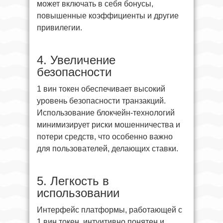
может включать в себя бонусы,
повышенные коэффициенты и другие
привилегии.
4. Увеличение
безопасности
1 вин токен обеспечивает высокий
уровень безопасности транзакций.
Использование блокчейн-технологий
минимизирует риски мошенничества и
потери средств, что особенно важно
для пользователей, делающих ставки.
5. Легкость в
использовании
Интерфейс платформы, работающей с
1 вин токен, интуитивно понятен и