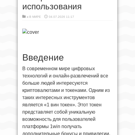
использования
в
В МИРЕ
04.07.2026 11:17
Введение
В современном мире цифровых
технологий и онлайн-развлечений все
больше людей интересуются
криптовалютами и токенами. Одним из
таких интересных инструментов
является «1 вин токен». Этот токен
представляет собой уникальную
возможность для пользователей
платформы 1win получать
дополнительные бонусы и привилегии.