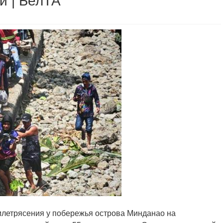
и | БелТА
емлетрясения у побережья острова Минданао на