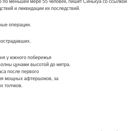
о по меньшей мере 55 человек, пишет Синьхуа со ссылкой
ствий и ликвидации их последствий.
ные операции.
пострадавших.
юня у южного побережья
олны цунами высотой до метра.
аса после первого
рия мощных афтершоков, за
х толчков.