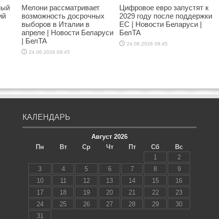
ный
Мелони рассматривает
Цифровое евро запустят к
ий
возможность досрочных
2029 году после поддержки
выборов в Италии в
ЕС | Новости Беларуси |
апреле | Новости Беларуси
БелТА
| БелТА
24.06.2026 09:45
24.06.2026 09:45
КАЛЕНДАРЬ
Август 2026
Пн
Вт
Ср
Чт
Пт
Сб
Вс
1
2
3
4
5
6
7
8
9
10
11
12
13
14
15
16
17
18
19
20
21
22
23
24
25
26
27
28
29
30
31