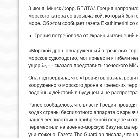
3 июня, Минск /Корр. БЕЛТА/. Греция направи
морского катера со взрывчаткой, который был
море. Об этом сообщает газета Ekathimerini со
Греция потребовала от Украины извинений и
«Морской дрон, обнаруженный в греческих тер
морское судоходство, мог привести к гибели 
ущерб», — сказала представить греческого МИ
Она подтвердила, что «Греция выразила решит
вооруженного морского дрона в греческих тер
подобных действий в будущем и не распростр
Ранее сообщалось, что власти Греции провод
водах страны беспилотного аппарата с взрывч
нашел беспилотник в прибрежной пещере и отб
переместили на военно-морскую базу на матер
уничтожена. Газета The Guardian писала, что н