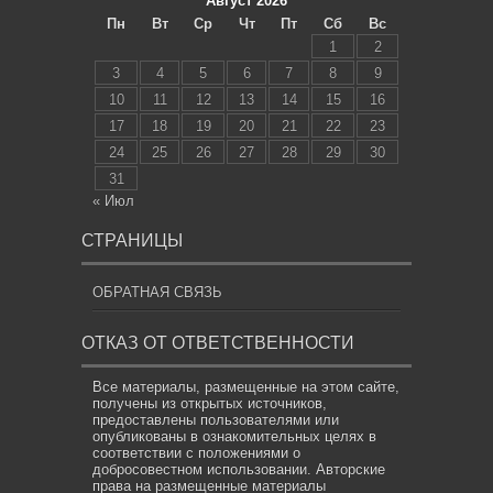
Август 2026
Пн
Вт
Ср
Чт
Пт
Сб
Вс
1
2
3
4
5
6
7
8
9
10
11
12
13
14
15
16
17
18
19
20
21
22
23
24
25
26
27
28
29
30
31
« Июл
СТРАНИЦЫ
ОБРАТНАЯ СВЯЗЬ
ОТКАЗ ОТ ОТВЕТСТВЕННОСТИ
Все материалы, размещенные на этом сайте,
получены из открытых источников,
предоставлены пользователями или
опубликованы в ознакомительных целях в
соответствии с положениями о
добросовестном использовании. Авторские
права на размещенные материалы