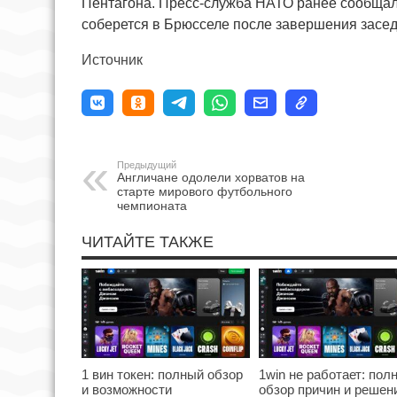
Пентагона. Пресс-служба НАТО ранее сообщала
соберется в Брюсселе после завершения засе
Источник
Предыдущий
Англичане одолели хорватов на
старте мирового футбольного
чемпионата
ЧИТАЙТЕ ТАКЖЕ
1 вин токен: полный обзор
1win не работает: пол
и возможности
обзор причин и решен