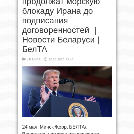
продолжат морскую
блокаду Ирана до
подписания
договоренностей |
Новости Беларуси |
БелТА
в
В МИРЕ
24.05.2026 23:45
24 мая, Минск /Корр. БЕЛТА/.