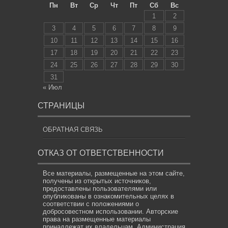
Пн
Вт
Ср
Чт
Пт
Сб
Вс
1
2
3
4
5
6
7
8
9
10
11
12
13
14
15
16
17
18
19
20
21
22
23
24
25
26
27
28
29
30
31
« Июл
СТРАНИЦЫ
ОБРАТНАЯ СВЯЗЬ
ОТКАЗ ОТ ОТВЕТСТВЕННОСТИ
Все материалы, размещенные на этом сайте,
получены из открытых источников,
предоставлены пользователями или
опубликованы в ознакомительных целях в
соответствии с положениями о
добросовестном использовании. Авторские
права на размещенные материалы
принадлежат их владельцам. Администрация