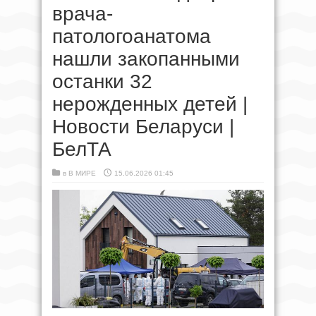
врача-
патологоанатома
нашли закопанными
останки 32
нерожденных детей |
Новости Беларуси |
БелТА
в
В МИРЕ
15.06.2026 01:45