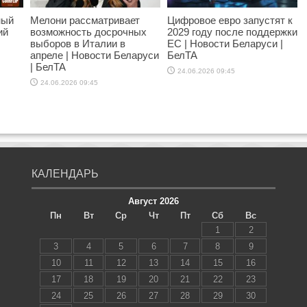
ный
Мелони рассматривает
Цифровое евро запустят к
ий
возможность досрочных
2029 году после поддержки
выборов в Италии в
ЕС | Новости Беларуси |
апреле | Новости Беларуси
БелТА
| БелТА
24.06.2026 09:45
24.06.2026 09:45
КАЛЕНДАРЬ
Август 2026
Пн
Вт
Ср
Чт
Пт
Сб
Вс
1
2
3
4
5
6
7
8
9
10
11
12
13
14
15
16
17
18
19
20
21
22
23
24
25
26
27
28
29
30