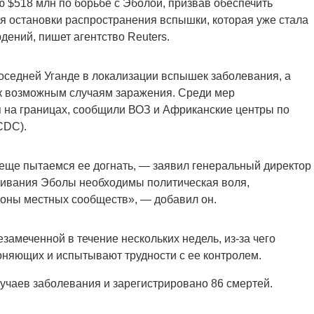
 $518 млн по борьбе с Эболой, призвав обеспечить
я остановки распространения вспышки, которая уже стала
ений, пишет агентство Reuters.
оседней Уганде в локализации вспышек заболевания, а
е к возможным случаям заражения. Среди мер
 на границах, сообщили ВОЗ и Африканские центры по
 CDC).
еще пытаемся ее догнать, — заявил генеральный директор
ивания Эболы необходимы политическая воля,
роны местных сообществ», — добавил он.
замеченной в течение нескольких недель, из-за чего
оняющих и испытывают трудности с ее контролем.
учаев заболевания и зарегистрировано 86 смертей.