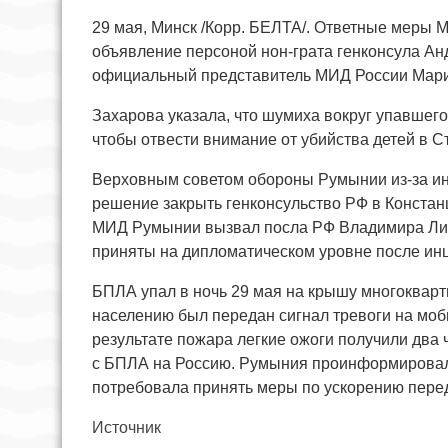
29 мая, Минск /Корр. БЕЛТА/. Ответные меры 
объявление персоной нон-грата генконсула Анд
официальный представитель МИД России Мари
Захарова указала, что шумиха вокруг упавшег
чтобы отвести внимание от убийства детей в С
Верховным советом обороны Румынии из-за и
решение закрыть генконсульство РФ в Констан
МИД Румынии вызвал посла РФ Владимира Лип
приняты на дипломатическом уровне после инц
БПЛА упал в ночь 29 мая на крышу многокварт
населению был передан сигнал тревоги на мо
результате пожара легкие ожоги получили два 
с БПЛА на Россию. Румыния проинформировала
потребовала принять меры по ускорению перед
Источник