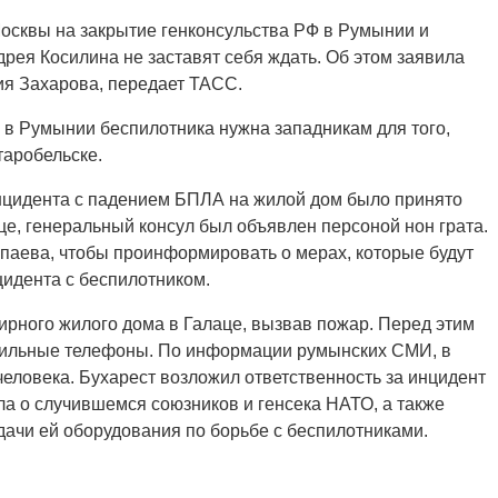
Москвы на закрытие генконсульства РФ в Румынии и
рея Косилина не заставят себя ждать. Об этом заявила
я Захарова, передает ТАСС.
о в Румынии беспилотника нужна западникам для того,
таробельске.
нцидента с падением БПЛА на жилой дом было принято
це, генеральный консул был объявлен персоной нон грата.
аева, чтобы проинформировать о мерах, которые будут
идента с беспилотником.
ирного жилого дома в Галаце, вызвав пожар. Перед этим
бильные телефоны. По информации румынских СМИ, в
человека. Бухарест возложил ответственность за инцидент
 о случившемся союзников и генсека НАТО, а также
ачи ей оборудования по борьбе с беспилотниками.