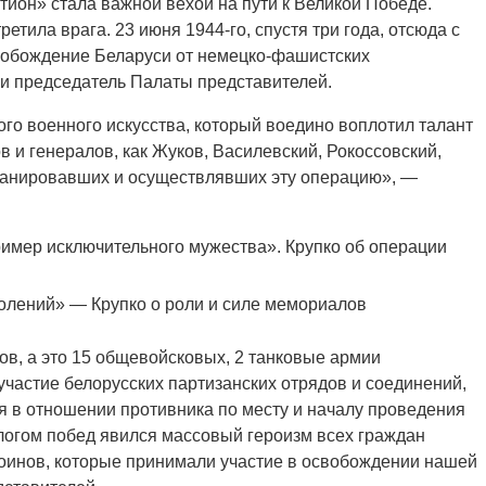
тион» стала важной вехой на пути к Великой Победе.
етила врага. 23 июня 1944-го, спустя три года, отсюда с
вобождение Беларуси от немецко-фашистских
ии председатель Палаты представителей.
го военного искусства, который воедино воплотил талант
 и генералов, как Жуков, Василевский, Рокоссовский,
планировавших и осуществлявших эту операцию», —
ример исключительного мужества». Крупко об операции
олений» — Крупко о роли и силе мемориалов
в, а это 15 общевойсковых, 2 танковые армии
 участие белорусских партизанских отрядов и соединений,
в отношении противника по месту и началу проведения
логом побед явился массовый героизм всех граждан
воинов, которые принимали участие в освобождении нашей