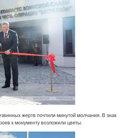
звинных жертв почтили минутой молчания. В знак
роев к монументу возложили цветы.