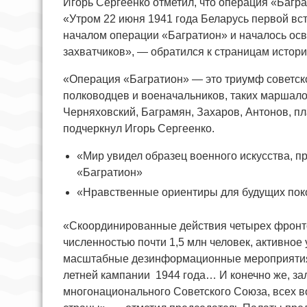
Игорь Сергеенко отметил, что операция «Багра
«Утром 22 июня 1941 года Беларусь первой встр
началом операции «Багратион» и началось ос
захватчиков», — обратился к страницам истор
«Операция «Багратион» — это триумф советско
полководцев и военачальников, таких маршалов
Черняховский, Баграмян, Захаров, Антонов, 
подчеркнул Игорь Сергеенко.
«Мир увидел образец военного искусства, п
«Багратион»
«Нравственные ориентиры для будущих пок
«Скоординированные действия четырех фронто
численностью почти 1,5 млн человек, активное
масштабные дезинформационные мероприятия 
летней кампании 1944 года… И конечно же, за
многонационального Советского Союза, всех 