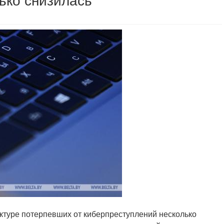
ько снизилась
руктуре потерпевших от киберпреступлений несколько