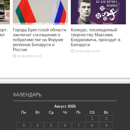
орт:
Города Брестской области
Конкурс, посвященный
яют
заключат соглашения о
творчеству Максима
побратимстве на Форуме
Богдановича, проходит в
регионов Беларуси и
Беларуси
России
24.06.2026 14:45
24.06.2026 14:45
КАЛЕНДАРЬ
Август 2026
Пн
Вт
Ср
Чт
Пт
Сб
Вс
1
2
3
4
5
6
7
8
9