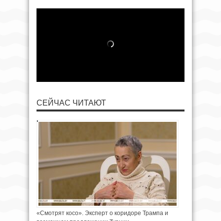
СЕЙЧАС ЧИТАЮТ
«Смотрят косо». Эксперт о коридоре Трампа и