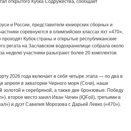
тап открытого Кубка Содружества, сообщает
уси и России, представители юниорских сборных и
астники соревнуются в олимпийских классах яхт «470»,
о проходят Кубок страны и открытые республиканские
его регата на Заславском водохранилище собрала около
 за неделю участники разыграют более 20 комплектов
ту 2026 года включает в себя четыре этапа — по два в
е апреля в акватории Черного моря (Сочи), наши
 золотой и серебряной, а также две бронзовые. Победу
), второе место занял Иван Чичин (IQFoil), третьими в
ал») и дуэт Савелия Морозова с Дарьей Левко («470»).