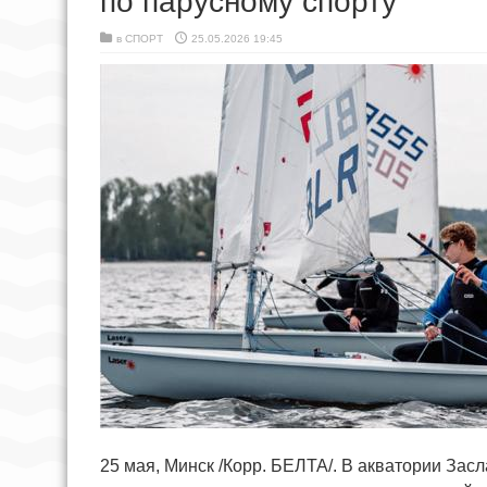
по парусному спорту
в
СПОРТ
25.05.2026 19:45
25 мая, Минск /Корр. БЕЛТА/. В акватории За