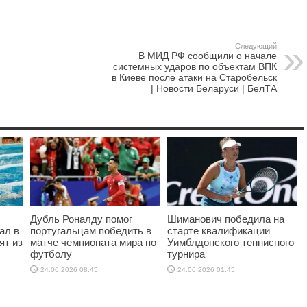
Следующий
В МИД РФ сообщили о начале
системных ударов по объектам ВПК
в Киеве после атаки на Старобельск
| Новости Беларуси | БелТА
Дубль Роналду помог
Шиманович победила на
ал в
португальцам победить в
старте квалификации
ят из
матче чемпионата мира по
Уимблдонского теннисного
футболу
турнира
24.06.2026 08:45
24.06.2026 01:45