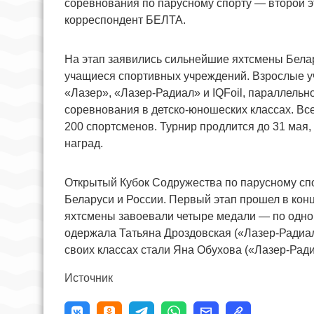
соревнования по парусному спорту — второй э
корреспондент БЕЛТА.
На этап заявились сильнейшие яхтсмены Белар
учащиеся спортивных учреждений. Взрослые уч
«Лазер», «Лазер-Радиал» и IQFoil, параллельн
соревнования в детско-юношеских классах. Вс
200 спортсменов. Турнир продлится до 31 мая,
наград.
Открытый Кубок Содружества по парусному спор
Беларуси и России. Первый этап прошел в конц
яхтсмены завоевали четыре медали — по одной
одержала Татьяна Дроздовская («Лазер-Радиал»
своих классах стали Яна Обухова («Лазер-Ради
Источник