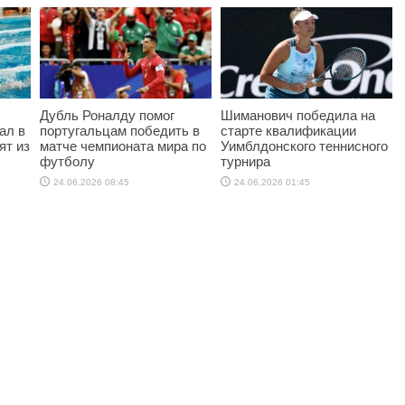
Дубль Роналду помог
Шиманович победила на
ал в
португальцам победить в
старте квалификации
ят из
матче чемпионата мира по
Уимблдонского теннисного
футболу
турнира
24.06.2026 08:45
24.06.2026 01:45