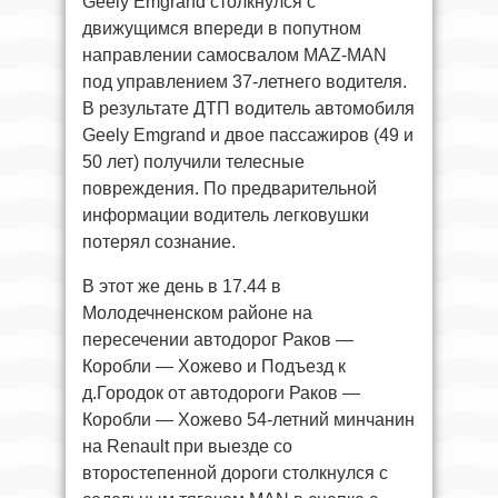
Geely Emgrand столкнулся с
движущимся впереди в попутном
направлении самосвалом MAZ-MAN
под управлением 37-летнего водителя.
В результате ДТП водитель автомобиля
Geely Emgrand и двое пассажиров (49 и
50 лет) получили телесные
повреждения. По предварительной
информации водитель легковушки
потерял сознание.
В этот же день в 17.44 в
Молодечненском районе на
пересечении автодорог Раков —
Коробли — Хожево и Подъезд к
д.Городок от автодороги Раков —
Коробли — Хожево 54-летний минчанин
на Renault при выезде со
второстепенной дороги столкнулся с