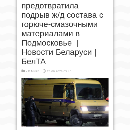
предотвратила
подрыв ж/д состава с
горюче-смазочными
материалами в
Подмосковье |
Новости Беларуси |
БелТА
в
В МИРЕ
23.06.2026 05:45