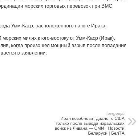
оординации морских торговых перевозок при ВМС
рода Умм-Каср, расположенного на юге Ирака.
морских милях к юго-востоку от Умм-Каср (Ирак).
алив, когда произошел мощный взрыв после попадания
вается в заявлении.
Следующий
Иран возобновит диалог с США
только после вывода израильских
войск из Ливана — СМИ | Новости
Беларуси | БелТА