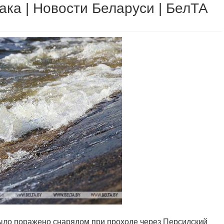
ака | Новости Беларуси | БелТА
 было поражено снарядом при проходе через Персидский