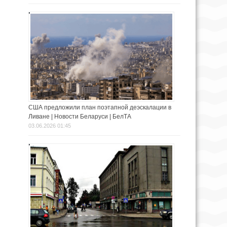
США предложили план поэтапной деэскалации в
Ливане | Новости Беларуси | БелТА
03.06.2026 01:45