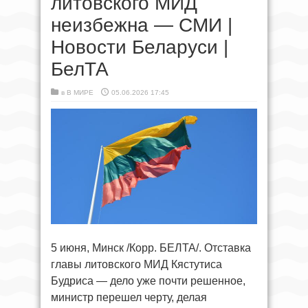
литовского МИД
неизбежна — СМИ |
Новости Беларуси |
БелТА
в
В МИРЕ
05.06.2026 17:45
5 июня, Минск /Корр. БЕЛТА/. Отставка
главы литовского МИД Кястутиса
Будриса — дело уже почти решенное,
министр перешел черту, делая