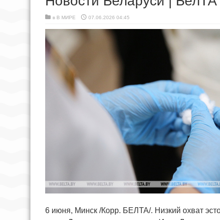
Новости Беларуси | БелТА
в
В МИРЕ
07.06.2026 04:45
6 июня, Минск /Корр. БЕЛТА/. Низкий охват эс