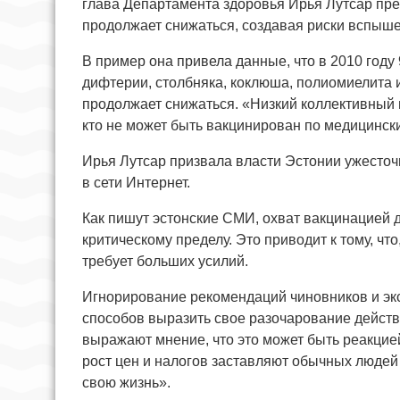
глава Департамента здоровья Ирья Лутсар пре
продолжает снижаться, создавая риски вспыше
В пример она привела данные, что в 2010 год
дифтерии, столбняка, коклюша, полиомиелита и
продолжает снижаться. «Низкий коллективный и
кто не может быть вакцинирован по медицински
Ирья Лутсар призвала власти Эстонии ужесто
в сети Интернет.
Как пишут эстонские СМИ, охват вакцинацией д
критическому пределу. Это приводит к тому, ч
требует больших усилий.
Игнорирование рекомендаций чиновников и экс
способов выразить свое разочарование дейст
выражают мнение, что это может быть реакцией
рост цен и налогов заставляют обычных людей 
свою жизнь».