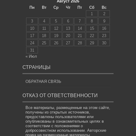
Август 2026
Пн
Вт
Ср
Чт
Пт
Сб
Вс
1
2
3
4
5
6
7
8
9
10
11
12
13
14
15
16
17
18
19
20
21
22
23
24
25
26
27
28
29
30
31
« Июл
СТРАНИЦЫ
ОБРАТНАЯ СВЯЗЬ
ОТКАЗ ОТ ОТВЕТСТВЕННОСТИ
Все материалы, размещенные на этом сайте,
получены из открытых источников,
предоставлены пользователями или
опубликованы в ознакомительных целях в
соответствии с положениями о
добросовестном использовании. Авторские
права на размещенные материалы