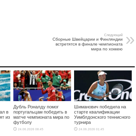
Следующий
Сборные Швейцарии и Финляндии
встретятся в финале чемпионата
мира по хоккею
Дубль Роналду помог
Шиманович победила на
ал в
португальцам победить в
старте квалификации
ят из
матче чемпионата мира по
Уимблдонского теннисного
футболу
турнира
24.06.2026 08:45
24.06.2026 01:45