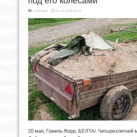
под его колесами
в
СВОДКА
21.05.2026 06:45
20 мая, Гомель /Корр. БЕЛТА/. Четырехлетний м