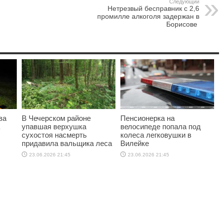
Следующий
Нетрезвый бесправник с 2,6
промилле алкоголя задержан в
Борисове
ва
В Чечерском районе
Пенсионерка на
упавшая верхушка
велосипеде попала под
сухостоя насмерть
колеса легковушки в
придавила вальщика леса
Вилейке
23.06.2026 21:45
23.06.2026 21:45