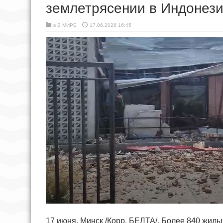
землетрясении в Индонези
в
В МИРЕ
17.06.2026 16:45
17 июня, Минск /Корр. БЕЛТА/. Более 840 жил