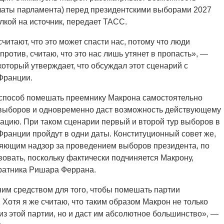
латы парламента) перед президентскими выборами 2027
ылкой на источник, передает ТАСС.
итают, что это может спасти нас, потому что люди
против, считаю, что это нас лишь утянет в пропасть», —
оторый утверждает, что обсуждал этот сценарий с
Франции.
к способ помешать преемнику Макрона самостоятельно
 выборов и одновременно даст возможность действующему
уацию. При таком сценарии первый и второй тур выборов в
Франции пройдут в одни даты. Конституционный совет же,
яющим надзор за проведением выборов президента, по
вовать, поскольку фактически подчиняется Макрону,
оратника Ришара Феррана.
ним средством для того, чтобы помешать партии
Хотя я же считаю, что таким образом Макрон не только
 из этой партии, но и даст им абсолютное большинство», —