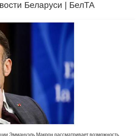
вости Беларуси | БелТА
анции Эммануэль Макрон рассматривает возможность