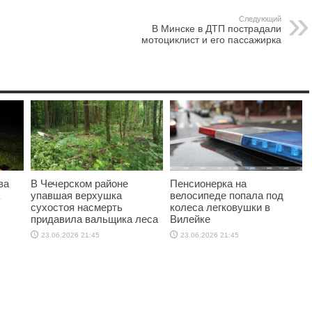
Следующий
В Минске в ДТП пострадали
мотоциклист и его пассажирка
ва
В Чечерском районе
Пенсионерка на
упавшая верхушка
велосипеде попала под
сухостоя насмерть
колеса легковушки в
придавила вальщика леса
Вилейке
23.06.2026 21:45
23.06.2026 21:45