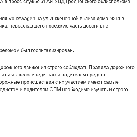
А в пресс-службе УГАИ УВД Гродненского облисполкома.
биля Volkswagen на ул.Инженерной вблизи дома №14 в
ика, пересекавшего проезжую часть дороги вне
ереломом был госпитализирован.
 дорожного движения строго соблюдать Правила дорожного
иться к велосипедистам и водителям средств
дорожные происшествия с их участием имеют самые
едистом и водителям СПМ необходимо изучить и строго