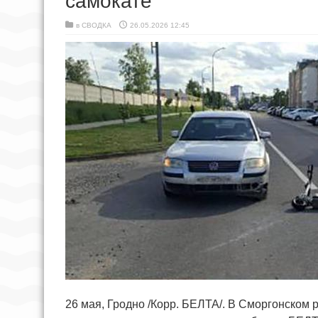
самокате
в
СВОДКА
26.05.2026 12:45
26 мая, Гродно /Корр. БЕЛТА/. В Сморгонском 