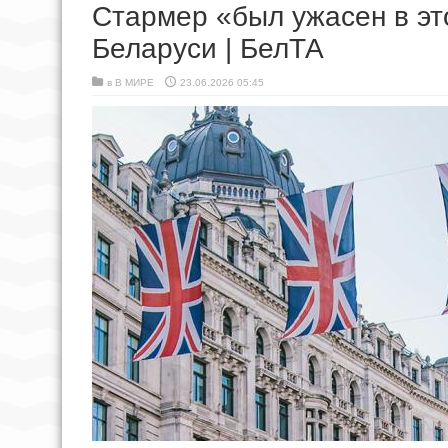
Стармер «был ужасен в эт
Беларуси | БелТА
в
В МИРЕ
23.06.2026 05:45