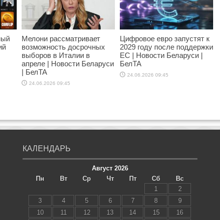
ный
Мелони рассматривает
Цифровое евро запустят к
ий
возможность досрочных
2029 году после поддержки
выборов в Италии в
ЕС | Новости Беларуси |
апреле | Новости Беларуси
БелТА
| БелТА
24.06.2026 09:45
24.06.2026 09:45
КАЛЕНДАРЬ
Август 2026
Пн
Вт
Ср
Чт
Пт
Сб
Вс
1
2
3
4
5
6
7
8
9
10
11
12
13
14
15
16