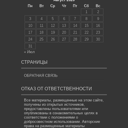
Пн
Вт
Ср
Чт
Пт
Сб
Вс
1
2
3
4
5
6
7
8
9
10
11
12
13
14
15
16
17
18
19
20
21
22
23
24
25
26
27
28
29
30
31
« Июл
СТРАНИЦЫ
ОБРАТНАЯ СВЯЗЬ
ОТКАЗ ОТ ОТВЕТСТВЕННОСТИ
Все материалы, размещенные на этом сайте,
получены из открытых источников,
предоставлены пользователями или
опубликованы в ознакомительных целях в
соответствии с положениями о
добросовестном использовании. Авторские
права на размещенные материалы