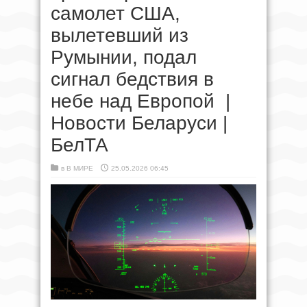
самолет США,
вылетевший из
Румынии, подал
сигнал бедствия в
небе над Европой |
Новости Беларуси |
БелТА
в
В МИРЕ
25.05.2026 06:45