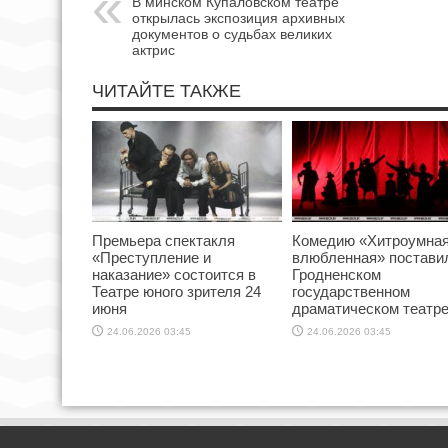
В минском Купаловском театре
открылась экспозиция архивных
документов о судьбах великих
актрис
ЧИТАЙТЕ ТАКЖЕ
Премьера спектакля
Комедию «Хитроумна
«Преступление и
влюбленная» постави
наказание» состоится в
Гродненском
Театре юного зрителя 24
государственном
июня
драматическом театр
24.06.2026 03:45
24.06.2026 03:45