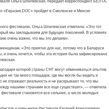
иваля Ольга Шпилевская, передает корреспондент БЕЛТА.
о «Евразия.DOC» пройдет в Смоленске и Минске
ного фестивалю, Ольга Шпилевская отметила: «Это тот
орый мы закладываем для будущих поколений. В условиях
ию очень важно, что мы это делаем».
женщинам. «Это приятно для нас, потому что в Беларуси
, и очень хочется, чтобы эта история была зафиксирована
левская.
лагодаря которой страны СНГ могут обмениваться опытом
одня не так много площадок, где мы могли бы видеть и
 не отражают реальность и не раскрывают то, что мы
 между нашими странами все еще существует», — отметила
а фестивале становятся все сильнее, а число молодых
афистов и член жюри фестиваля Евгений Арендаревич