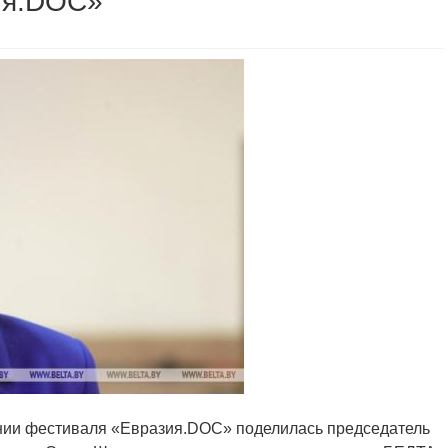
ия.DOC»
ении фестиваля «Евразия.DOC» поделилась председатель