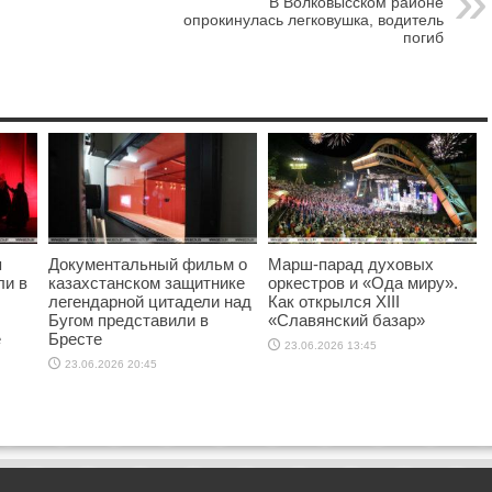
В Волковысском районе
опрокинулась легковушка, водитель
погиб
я
Документальный фильм о
Марш-парад духовых
ли в
казахстанском защитнике
оркестров и «Ода миру».
легендарной цитадели над
Как открылся XIII
Бугом представили в
«Славянский базар»
е
Бресте
23.06.2026 13:45
23.06.2026 20:45