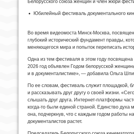
Белорусского союза женщин и член жюри фест
Юбилейный фестиваль документального кин
Во время видеомоста Минск-Москва, посвящен
глубокий исторический фундамент правды, кот
меняющегося мира и попыток переписать истор
Одна из тем фестиваля в этом году посвящена 
2026 год объявлен Годом белорусской женщины
и в документалистике», — добавила Ольга Шпи
По ее словам, фестиваль служит площадкой, б
и рассказывать друг другу о своей жизни. «Сег
слышать друг друга. Интернет-платформы часто
когда-то были единой страной. Единство духа
она, подчеркнув, что с каждым годом работы н
документалистов растет.
Председатель Белорусского союза кинематогр